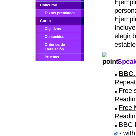
Ejempl
Concurso
persona
Textos premiados
Ejempl
Curso
Incluy
Objetivos
elegir 
Contenidos
estable
Criterios de
Evaluación
Pruebas
Speaki
BBC. 
Repeat
Free s
Readin
Free 
Readin
BBC L
- with