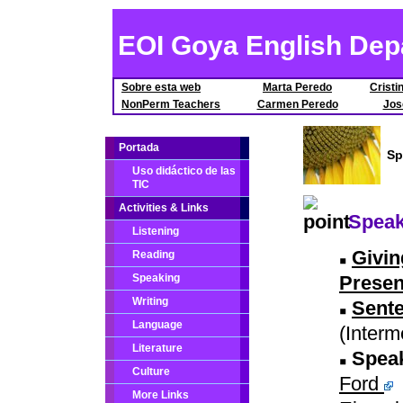
EOI Goya English Dep
Sobre esta web
Marta Peredo
Crist
NonPerm Teachers
Carmen Peredo
Jos
Portada
Sp
Uso didáctico de las
TIC
Activities & Links
Speaki
Listening
Givin
Reading
Speaking
Presen
Writing
Sente
Language
(Interm
Literature
Spea
Culture
Ford
More Links